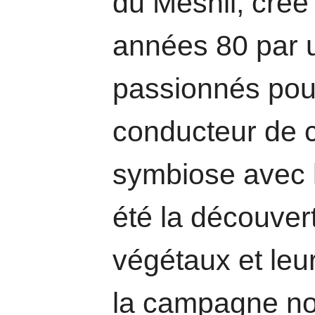
du Mesnil, créé
années 80 par 
passionnés pour 
conducteur de c
symbiose avec l
été la découve
végétaux et leu
la campagne n